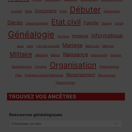
Débuter
Document
Conseil
Date
Droit
Décoration
Etat civil
Décès
Famille
Dénombrement
Guerre
Guide
Généalogie
Informatique
Implexe
Histoire
Mariage
Jeux
latin
Lien de parenté
Matricule
Mention
Militaire
Naissance
Médaille
Métier
Nationalité
Notaire
Organisation
Numérotation
Optants
Paléographie
Recensement
Plan
Première Guerre Mondiale
Ressources
Transcription
TROUVEZ VOS ANCÊTRES
Ressources généalogiques