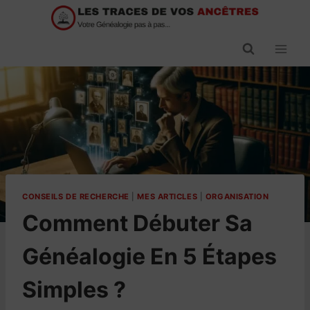
Passer
au
contenu
CONSEILS DE RECHERCHE
|
MES ARTICLES
|
ORGANISATION
Comment Débuter Sa
Généalogie En 5 Étapes
Simples ?