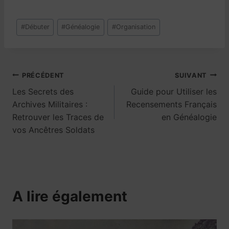
Étiquettes
#
Débuter
#
Généalogie
#
Organisation
de
publication :
Navigation
PRÉCÉDENT
SUIVANT
Les Secrets des
Guide pour Utiliser les
de
Archives Militaires :
Recensements Français
Retrouver les Traces de
en Généalogie
l’article
vos Ancêtres Soldats
A lire également