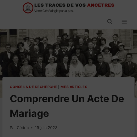
Passer
au
contenu
CONSEILS DE RECHERCHE
|
MES ARTICLES
Comprendre Un Acte De
Mariage
Par
Cédric
19 juin 2023