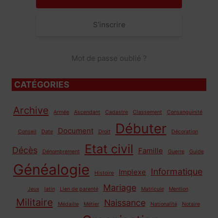
S’inscrire
Mot de passe oublié ?
CATÉGORIES
Archive
Armée
Ascendant
Cadastre
Classement
Consanguinité
Débuter
Document
Conseil
Date
Droit
Décoration
Etat civil
Décès
Famille
Dénombrement
Guerre
Guide
Généalogie
Informatique
Implexe
Histoire
Mariage
Jeux
latin
Lien de parenté
Matricule
Mention
Militaire
Naissance
Médaille
Métier
Nationalité
Notaire