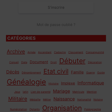
S’inscrire
Mot de passe oublié ?
CATÉGORIES
Archive
Armée
Ascendant
Cadastre
Classement
Consanguinité
Débuter
Document
Conseil
Date
Droit
Décoration
Etat civil
Décès
Famille
Dénombrement
Guerre
Guide
Généalogie
Informatique
Implexe
Histoire
Mariage
Jeux
latin
Lien de parenté
Matricule
Mention
Militaire
Naissance
Médaille
Métier
Nationalité
Notaire
Organisation
Numérotation
Optants
Paléographie