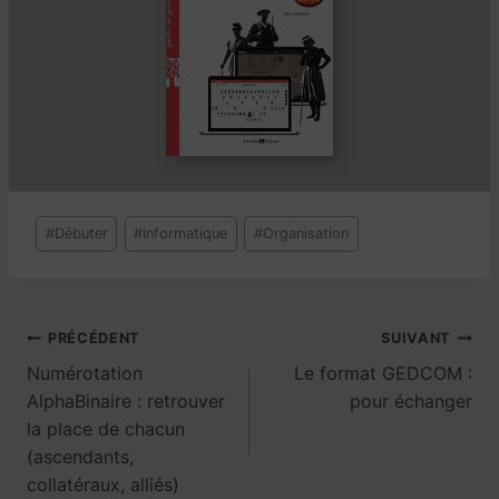
Étiquettes
#
Débuter
#
Informatique
#
Organisation
de
publication :
Navigation
PRÉCÉDENT
SUIVANT
Numérotation
Le format GEDCOM :
de
AlphaBinaire : retrouver
pour échanger
la place de chacun
l’article
(ascendants,
collatéraux, alliés)