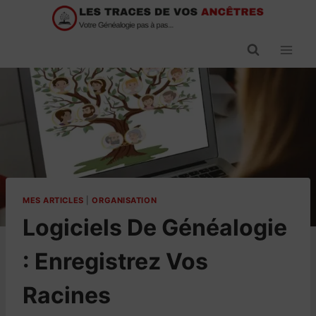
Passer
au
contenu
MES ARTICLES
|
ORGANISATION
Logiciels De Généalogie
: Enregistrez Vos
Racines