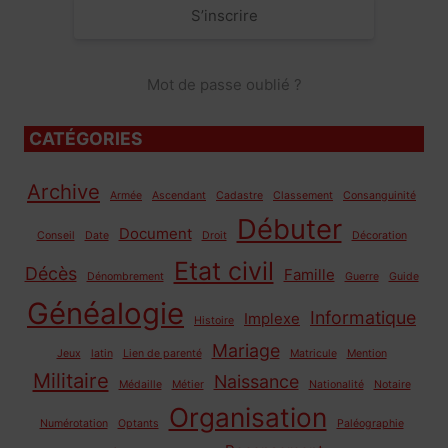
S’inscrire
Mot de passe oublié ?
CATÉGORIES
Archive
Armée
Ascendant
Cadastre
Classement
Consanguinité
Débuter
Document
Conseil
Date
Droit
Décoration
Etat civil
Décès
Famille
Dénombrement
Guerre
Guide
Généalogie
Informatique
Implexe
Histoire
Mariage
Jeux
latin
Lien de parenté
Matricule
Mention
Militaire
Naissance
Médaille
Métier
Nationalité
Notaire
Organisation
Numérotation
Optants
Paléographie