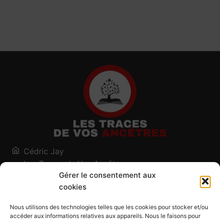
Cédric Jay
Les Traces de Vos Ancêtres
Gérer le consentement aux
120, chemin des Salines
cookies
73200 Albertville - Savoie
Qui suis-je ?
Nous utilisons des technologies telles que les cookies pour stocker et/ou
Blog
accéder aux informations relatives aux appareils. Nous le faisons pour