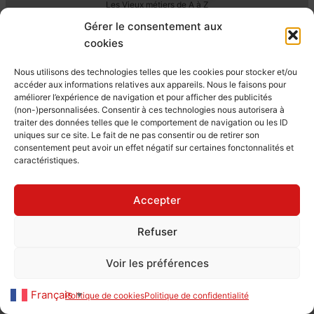
Les Vieux métiers de A à Z
– Albine Novarino
Gérer le consentement aux
cookies
Nous utilisons des technologies telles que les cookies pour stocker et/ou
accéder aux informations relatives aux appareils. Nous le faisons pour
améliorer l’expérience de navigation et pour afficher des publicités
(non-)personnalisées. Consentir à ces technologies nous autorisera à
traiter des données telles que le comportement de navigation ou les ID
uniques sur ce site. Le fait de ne pas consentir ou de retirer son
consentement peut avoir un effet négatif sur certaines fonctonnalités et
caractéristiques.
Accepter
Refuser
Le parler des métiers –
Pierre Perret
Voir les préférences
Français
Politique de cookies
Politique de confidentialité
▼