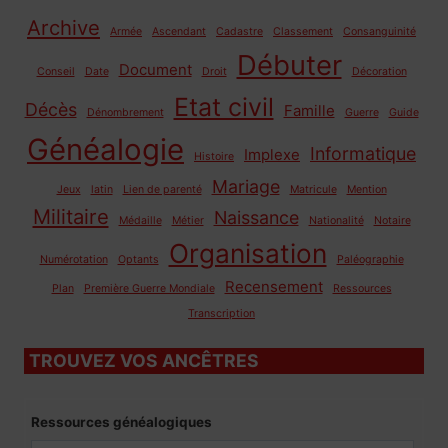
Archive
Armée
Ascendant
Cadastre
Classement
Consanguinité
Débuter
Document
Conseil
Date
Droit
Décoration
Etat civil
Décès
Famille
Dénombrement
Guerre
Guide
Généalogie
Informatique
Implexe
Histoire
Mariage
Jeux
latin
Lien de parenté
Matricule
Mention
Militaire
Naissance
Médaille
Métier
Nationalité
Notaire
Organisation
Numérotation
Optants
Paléographie
Recensement
Plan
Première Guerre Mondiale
Ressources
Transcription
TROUVEZ VOS ANCÊTRES
Ressources généalogiques