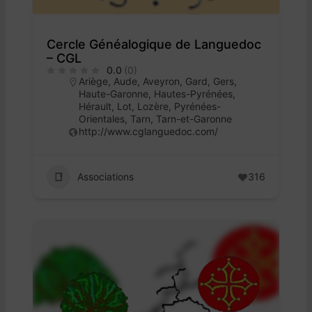
Cercle Généalogique de Languedoc
– CGL
0.0
(0)
Ariège
,
Aude
,
Aveyron
,
Gard
,
Gers
,
Haute-Garonne
,
Hautes-Pyrénées
,
Hérault
,
Lot
,
Lozère
,
Pyrénées-
Orientales
,
Tarn
,
Tarn-et-Garonne
http://www.cglanguedoc.com/
Associations
316