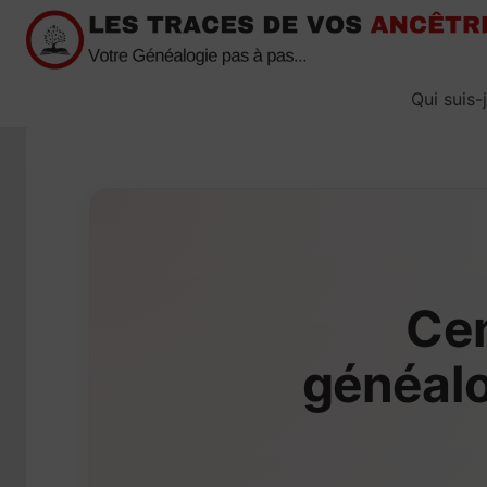
Passer
au
contenu
Qui suis-
Cen
généalo