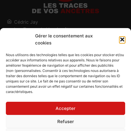
Cédric Jay
Les Traces de Vos Ancêtres
Gérer le consentement aux
120, chemin des Salines
cookies
73200 Albertville - Savoie
Qui suis-je ?
Nous utilisons des technologies telles que les cookies pour stocker et/ou
Blog
accéder aux informations relatives aux appareils. Nous le faisons pour
améliorer l’expérience de navigation et pour afficher des publicités
Outils généalogiques
(non-)personnalisées. Consentir à ces technologies nous autorisera à
Contact
traiter des données telles que le comportement de navigation ou les ID
uniques sur ce site. Le fait de ne pas consentir ou de retirer son
Plan du site
consentement peut avoir un effet négatif sur certaines fonctonnalités et
caractéristiques.
Mentions légales
Politique de confidentialité
Accepter
Politique de cookies (UE)
CGU
Refuser
CGV