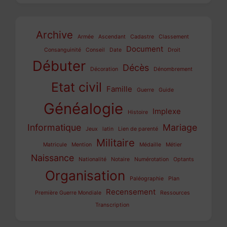
Archive
Armée
Ascendant
Cadastre
Classement
Document
Consanguinité
Conseil
Date
Droit
Débuter
Décès
Décoration
Dénombrement
Etat civil
Famille
Guerre
Guide
Généalogie
Implexe
Histoire
Informatique
Mariage
Jeux
latin
Lien de parenté
Militaire
Matricule
Mention
Médaille
Métier
Naissance
Nationalité
Notaire
Numérotation
Optants
Organisation
Paléographie
Plan
Recensement
Première Guerre Mondiale
Ressources
Transcription