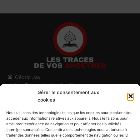
Cédric Jay
Les Traces de Vos Ancêtres
Gérer le consentement aux
120, chemin des Salines
cookies
73200 Albertville - Savoie
Qui suis-je ?
Nous utilisons des technologies telles que les cookies pour stocker et/ou
Blog
accéder aux informations relatives aux appareils. Nous le faisons pour
améliorer l’expérience de navigation et pour afficher des publicités
Outils généalogiques
(non-)personnalisées. Consentir à ces technologies nous autorisera à
Contact
traiter des données telles que le comportement de navigation ou les ID