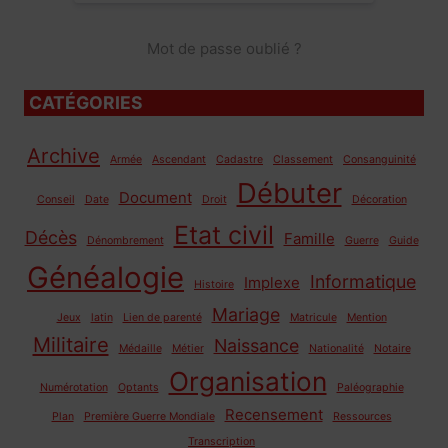
Mot de passe oublié ?
CATÉGORIES
Archive
Armée
Ascendant
Cadastre
Classement
Consanguinité
Débuter
Document
Conseil
Date
Droit
Décoration
Etat civil
Décès
Famille
Dénombrement
Guerre
Guide
Généalogie
Informatique
Implexe
Histoire
Mariage
Jeux
latin
Lien de parenté
Matricule
Mention
Militaire
Naissance
Médaille
Métier
Nationalité
Notaire
Organisation
Numérotation
Optants
Paléographie
Recensement
Plan
Première Guerre Mondiale
Ressources
Transcription