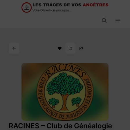
Passer
au
contenu
RACINES – Club de Généalogie