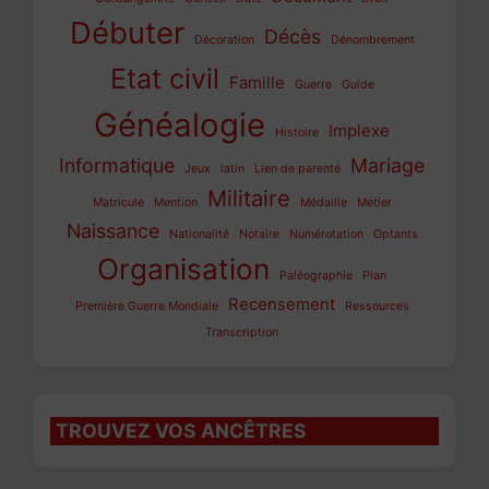
Débuter
Décès
Décoration
Dénombrement
Etat civil
Famille
Guerre
Guide
Généalogie
Implexe
Histoire
Informatique
Mariage
Jeux
latin
Lien de parenté
Militaire
Matricule
Mention
Médaille
Métier
Naissance
Nationalité
Notaire
Numérotation
Optants
Organisation
Paléographie
Plan
Recensement
Première Guerre Mondiale
Ressources
Transcription
TROUVEZ VOS ANCÊTRES