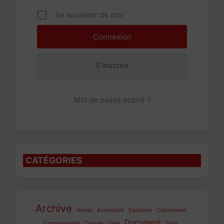
Se souvenir de moi
S’inscrire
Mot de passe oublié ?
CATÉGORIES
Archive
Armée
Ascendant
Cadastre
Classement
Document
Consanguinité
Conseil
Date
Droit