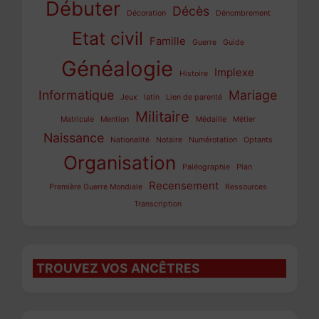
Débuter
Décès
Décoration
Dénombrement
Etat civil
Famille
Guerre
Guide
Généalogie
Implexe
Histoire
Informatique
Mariage
Jeux
latin
Lien de parenté
Militaire
Matricule
Mention
Médaille
Métier
Naissance
Nationalité
Notaire
Numérotation
Optants
Organisation
Paléographie
Plan
Recensement
Première Guerre Mondiale
Ressources
Transcription
TROUVEZ VOS ANCÊTRES