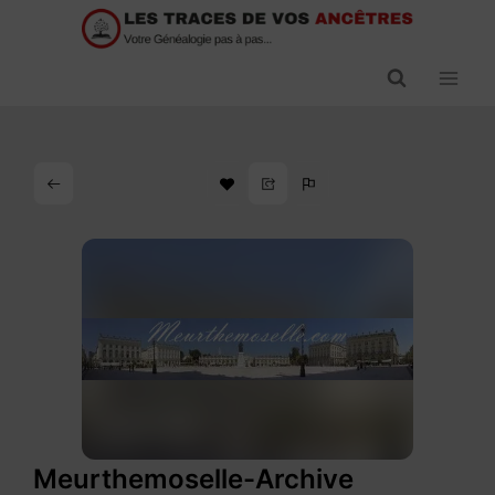
Passer
au
contenu
Meurthemoselle-Archive