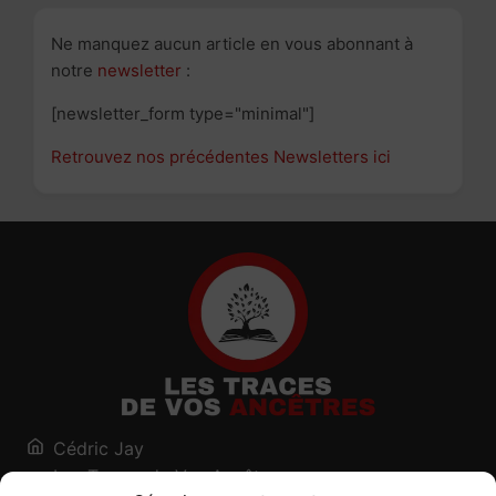
Ne manquez aucun article en vous abonnant à
notre
newsletter
:
[newsletter_form type="minimal"]
Retrouvez nos précédentes Newsletters ici
Cédric Jay
Les Traces de Vos Ancêtres