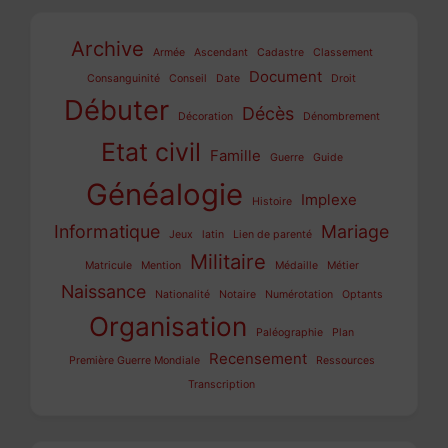
Archive
Armée
Ascendant
Cadastre
Classement
Document
Consanguinité
Conseil
Date
Droit
Débuter
Décès
Décoration
Dénombrement
Etat civil
Famille
Guerre
Guide
Généalogie
Implexe
Histoire
Informatique
Mariage
Jeux
latin
Lien de parenté
Militaire
Matricule
Mention
Médaille
Métier
Naissance
Nationalité
Notaire
Numérotation
Optants
Organisation
Paléographie
Plan
Recensement
Première Guerre Mondiale
Ressources
Transcription