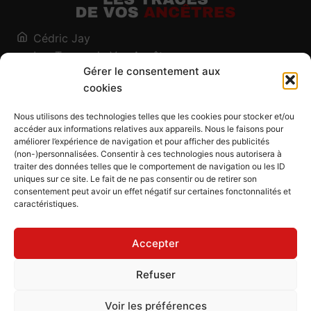
Cédric Jay
Les Traces de Vos Ancêtres
Gérer le consentement aux
120, chemin des Salines
cookies
73200 Albertville - Savoie
Qui suis-je ?
Nous utilisons des technologies telles que les cookies pour stocker et/ou
Blog
accéder aux informations relatives aux appareils. Nous le faisons pour
améliorer l’expérience de navigation et pour afficher des publicités
Outils généalogiques
(non-)personnalisées. Consentir à ces technologies nous autorisera à
Contact
traiter des données telles que le comportement de navigation ou les ID
uniques sur ce site. Le fait de ne pas consentir ou de retirer son
Plan du site
consentement peut avoir un effet négatif sur certaines fonctonnalités et
caractéristiques.
Mentions légales
Politique de confidentialité
Accepter
Politique de cookies (UE)
CGU
Refuser
CGV
Voir les préférences