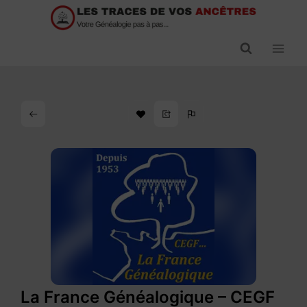
Passer
au
contenu
La France Généalogique – CEGF