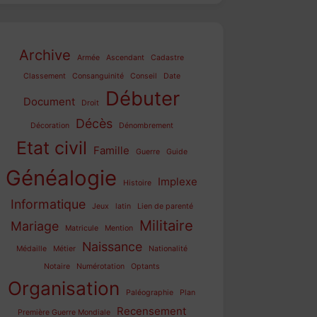
Archive
Armée
Ascendant
Cadastre
Classement
Consanguinité
Conseil
Date
Débuter
Document
Droit
Décès
Décoration
Dénombrement
Etat civil
Famille
Guerre
Guide
Généalogie
Implexe
Histoire
Informatique
Jeux
latin
Lien de parenté
Militaire
Mariage
Matricule
Mention
Naissance
Médaille
Métier
Nationalité
Notaire
Numérotation
Optants
Organisation
Paléographie
Plan
Recensement
Première Guerre Mondiale