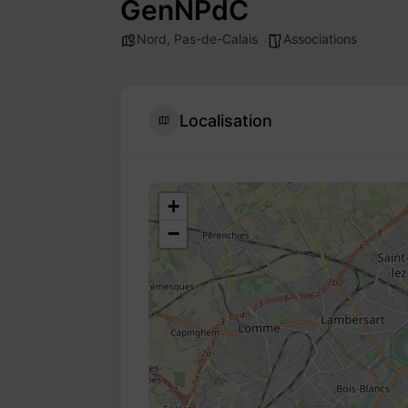
GenNPdC
Nord
,
Pas-de-Calais
Associations
Localisation
+
−