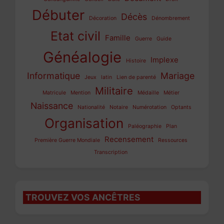
Débuter
Décès
Décoration
Dénombrement
Etat civil
Famille
Guerre
Guide
Généalogie
Implexe
Histoire
Informatique
Mariage
Jeux
latin
Lien de parenté
Militaire
Matricule
Mention
Médaille
Métier
Naissance
Nationalité
Notaire
Numérotation
Optants
Organisation
Paléographie
Plan
Recensement
Première Guerre Mondiale
Ressources
Transcription
TROUVEZ VOS ANCÊTRES