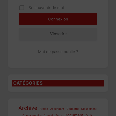
Se souvenir de moi
S’inscrire
Mot de passe oublié ?
CATÉGORIES
Archive
Armée
Ascendant
Cadastre
Classement
Document
Consanguinité
Conseil
Date
Droit