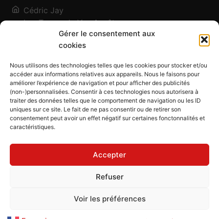
Cédric Jay
Les Traces de Vos Ancêtres
Gérer le consentement aux
120, chemin des Salines
cookies
73200 Albertville - Savoie
Qui suis-je ?
Nous utilisons des technologies telles que les cookies pour stocker et/ou
Blog
accéder aux informations relatives aux appareils. Nous le faisons pour
améliorer l’expérience de navigation et pour afficher des publicités
Outils généalogiques
(non-)personnalisées. Consentir à ces technologies nous autorisera à
Contact
traiter des données telles que le comportement de navigation ou les ID
uniques sur ce site. Le fait de ne pas consentir ou de retirer son
Plan du site
consentement peut avoir un effet négatif sur certaines fonctonnalités et
caractéristiques.
Mentions légales
Politique de confidentialité
Accepter
Politique de cookies (UE)
CGU
Refuser
CGV
Voir les préférences