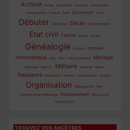
Archive
Armée
Ascendant
Cadastre
Classement
Document
Consanguinité
Conseil
Date
Droit
Débuter
Décès
Décoration
Dénombrement
Etat civil
Famille
Guerre
Guide
Généalogie
Implexe
Histoire
Informatique
Mariage
Jeux
latin
Lien de parenté
Militaire
Matricule
Mention
Médaille
Métier
Naissance
Nationalité
Notaire
Numérotation
Optants
Organisation
Paléographie
Plan
Recensement
Première Guerre Mondiale
Ressources
Transcription
TROUVEZ VOS ANCÊTRES