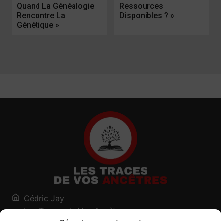
Quand La Généalogie
Ressources
Rencontre La
Disponibles ? »
Génétique »
Cédric Jay
Les Traces de Vos Ancêtres