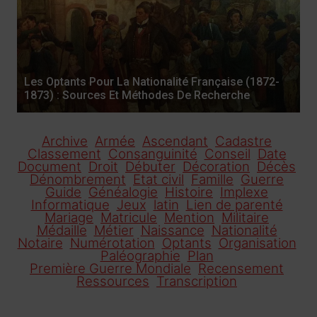
Les Optants Pour La Nationalité Française (1872-
1873) : Sources Et Méthodes De Recherche
Archive
Armée
Ascendant
Cadastre
Classement
Consanguinité
Conseil
Date
Document
Droit
Débuter
Décoration
Décès
Dénombrement
Etat civil
Famille
Guerre
Guide
Généalogie
Histoire
Implexe
Informatique
Jeux
latin
Lien de parenté
Mariage
Matricule
Mention
Militaire
Médaille
Métier
Naissance
Nationalité
Notaire
Numérotation
Optants
Organisation
Paléographie
Plan
Première Guerre Mondiale
Recensement
Ressources
Transcription