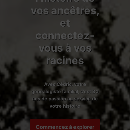
vos ancêtres,
et
connectez-
vous à vos
racines
Avec Cédric, votre
généalogiste familial, c’est 30
ans de passion au service de
votre histoire
Commencez à explorer