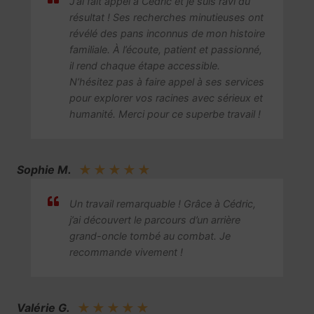
J’ai fait appel à Cédric et je suis ravi du
résultat ! Ses recherches minutieuses ont
révélé des pans inconnus de mon histoire
familiale. À l’écoute, patient et passionné,
il rend chaque étape accessible.
N’hésitez pas à faire appel à ses services
pour explorer vos racines avec sérieux et
humanité. Merci pour ce superbe travail !
Sophie M.
★
★
★
★
★
Un travail remarquable ! Grâce à Cédric,
j’ai découvert le parcours d’un arrière
grand-oncle tombé au combat. Je
recommande vivement !
Valérie G.
★
★
★
★
★