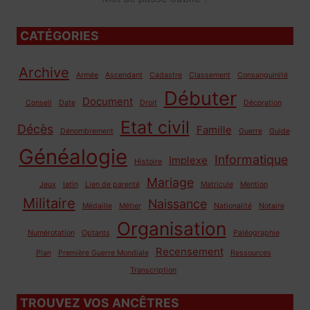
CATÉGORIES
Archive
Armée
Ascendant
Cadastre
Classement
Consanguinité
Débuter
Document
Conseil
Date
Droit
Décoration
Etat civil
Décès
Famille
Dénombrement
Guerre
Guide
Généalogie
Informatique
Implexe
Histoire
Mariage
Jeux
latin
Lien de parenté
Matricule
Mention
Militaire
Naissance
Médaille
Métier
Nationalité
Notaire
Organisation
Numérotation
Optants
Paléographie
Recensement
Plan
Première Guerre Mondiale
Ressources
Transcription
TROUVEZ VOS ANCÊTRES