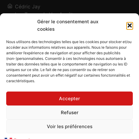
Cédric Jay
Les Traces de Vos Ancêtres
Gérer le consentement aux
120, chemin des Salines
cookies
73200 Albertville - Savoie
Qui suis-je ?
Nous utilisons des technologies telles que les cookies pour stocker et/ou
Blog
accéder aux informations relatives aux appareils. Nous le faisons pour
améliorer l’expérience de navigation et pour afficher des publicités
Outils généalogiques
(non-)personnalisées. Consentir à ces technologies nous autorisera à
Contact
traiter des données telles que le comportement de navigation ou les ID
uniques sur ce site. Le fait de ne pas consentir ou de retirer son
Plan du site
consentement peut avoir un effet négatif sur certaines fonctonnalités et
caractéristiques.
Mentions légales
Politique de confidentialité
Accepter
Politique de cookies (UE)
CGU
Refuser
CGV
Voir les préférences