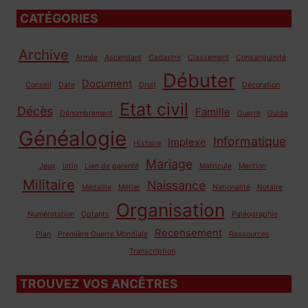
CATÉGORIES
Archive
Armée
Ascendant
Cadastre
Classement
Consanguinité
Débuter
Document
Conseil
Date
Droit
Décoration
Etat civil
Décès
Famille
Dénombrement
Guerre
Guide
Généalogie
Informatique
Implexe
Histoire
Mariage
Jeux
latin
Lien de parenté
Matricule
Mention
Militaire
Naissance
Médaille
Métier
Nationalité
Notaire
Organisation
Numérotation
Optants
Paléographie
Recensement
Plan
Première Guerre Mondiale
Ressources
Transcription
TROUVEZ VOS ANCÊTRES