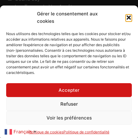
Les Traces de Vos Ancêtres
Gérer le consentement aux
120, chemin des Salines
cookies
73200 Albertville - Savoie
Qui suis-je ?
Nous utilisons des technologies telles que les cookies pour stocker et/ou
Blog
accéder aux informations relatives aux appareils. Nous le faisons pour
améliorer l’expérience de navigation et pour afficher des publicités
Outils généalogiques
(non-)personnalisées. Consentir à ces technologies nous autorisera à
Contact
traiter des données telles que le comportement de navigation ou les ID
uniques sur ce site. Le fait de ne pas consentir ou de retirer son
Plan du site
consentement peut avoir un effet négatif sur certaines fonctonnalités et
caractéristiques.
Mentions légales
Politique de confidentialité
Accepter
Politique de cookies (UE)
CGU
Refuser
CGV
Voir les préférences
Les Traces de Vos Ancêtres
© 2026
Français
Politique de cookies
Politique de confidentialité
▼