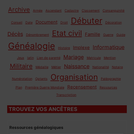
Archive
Armée
Ascendant
Cadastre
Classement
Consanguinité
Débuter
Document
Conseil
Date
Droit
Décoration
Etat civil
Décès
Famille
Dénombrement
Guerre
Guide
Généalogie
Informatique
Implexe
Histoire
Mariage
Jeux
latin
Lien de parenté
Matricule
Mention
Militaire
Naissance
Médaille
Métier
Nationalité
Notaire
Organisation
Numérotation
Optants
Paléographie
Recensement
Plan
Première Guerre Mondiale
Ressources
Transcription
TROUVEZ VOS ANCÊTRES
Ressources généalogiques