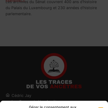
Les archives du Sénat couvrent 400 ans d’histoire
du Palais du Luxembourg et 230 années d’histoire
parlementaire.
Cédric Jay
Les Traces de Vos Ancêtres
Gérer le consentement aux
120, chemin des Salines