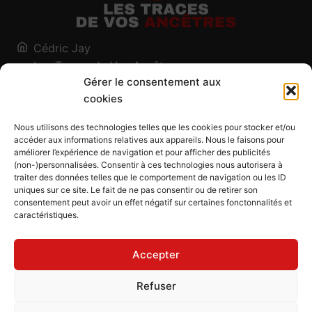
Cédric Jay
Les Traces de Vos Ancêtres
Gérer le consentement aux
120, chemin des Salines
cookies
73200 Albertville - Savoie
Qui suis-je ?
Nous utilisons des technologies telles que les cookies pour stocker et/ou
Blog
accéder aux informations relatives aux appareils. Nous le faisons pour
améliorer l’expérience de navigation et pour afficher des publicités
Outils généalogiques
(non-)personnalisées. Consentir à ces technologies nous autorisera à
Contact
traiter des données telles que le comportement de navigation ou les ID
uniques sur ce site. Le fait de ne pas consentir ou de retirer son
Plan du site
consentement peut avoir un effet négatif sur certaines fonctonnalités et
caractéristiques.
Mentions légales
Politique de confidentialité
Accepter
Politique de cookies (UE)
CGU
Refuser
CGV