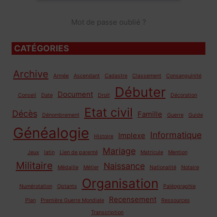
Mot de passe oublié ?
CATÉGORIES
Archive
Armée
Ascendant
Cadastre
Classement
Consanguinité
Débuter
Document
Conseil
Date
Droit
Décoration
Etat civil
Décès
Famille
Dénombrement
Guerre
Guide
Généalogie
Informatique
Implexe
Histoire
Mariage
Jeux
latin
Lien de parenté
Matricule
Mention
Militaire
Naissance
Médaille
Métier
Nationalité
Notaire
Organisation
Numérotation
Optants
Paléographie
Recensement
Plan
Première Guerre Mondiale
Ressources
Transcription