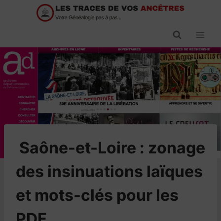
Passer
au
contenu
​Saône-et-Loire : zonage
des insinuations laïques
et mots-clés pour les
PDF