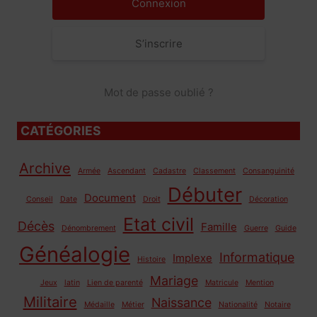
S’inscrire
Mot de passe oublié ?
CATÉGORIES
Archive
Armée
Ascendant
Cadastre
Classement
Consanguinité
Débuter
Document
Conseil
Date
Droit
Décoration
Etat civil
Décès
Famille
Dénombrement
Guerre
Guide
Généalogie
Informatique
Implexe
Histoire
Mariage
Jeux
latin
Lien de parenté
Matricule
Mention
Militaire
Naissance
Médaille
Métier
Nationalité
Notaire