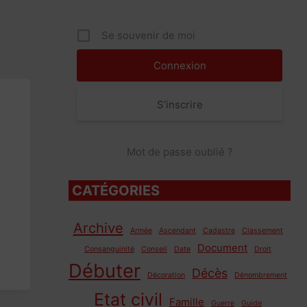
Se souvenir de moi
S’inscrire
Mot de passe oublié ?
CATÉGORIES
Archive
Armée
Ascendant
Cadastre
Classement
Document
Consanguinité
Conseil
Date
Droit
Débuter
Décès
Décoration
Dénombrement
Etat civil
Famille
Guerre
Guide