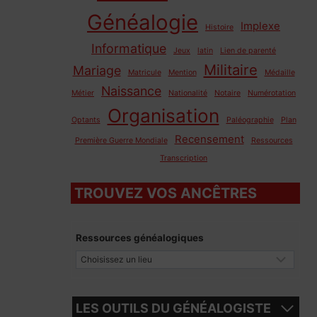
Généalogie
Implexe
Histoire
Informatique
Jeux
latin
Lien de parenté
Militaire
Mariage
Matricule
Mention
Médaille
Naissance
Métier
Nationalité
Notaire
Numérotation
Organisation
Optants
Paléographie
Plan
Recensement
Première Guerre Mondiale
Ressources
Transcription
TROUVEZ VOS ANCÊTRES
Ressources généalogiques
LES OUTILS DU GÉNÉALOGISTE