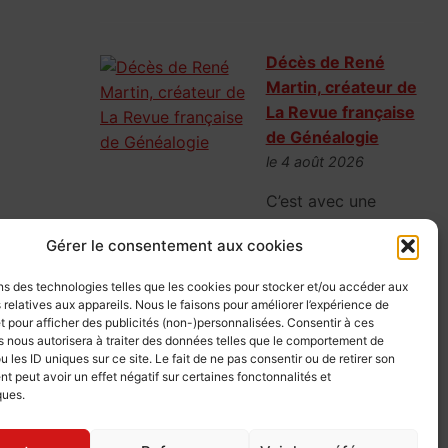
Décès de René
Martin, créateur de
La Revue française
de Généalogie
le 4 août 2026
C’est avec une
profonde tristesse que nous avons appris
Gérer le consentement aux cookies
le décès de René-Louis Martin, à l’âge de
90 ans. Homme de grand mérite et de
ns des technologies telles que les cookies pour stocker et/ou accéder aux
grande droiture, totalement voué à
 relatives aux appareils. Nous le faisons pour améliorer l’expérience de
t pour afficher des publicités (non-)personnalisées. Consentir à ces
l’enseignement et passionné de
 nous autorisera à traiter des données telles que le comportement de
journalisme, il avait largement contribué à
u les ID uniques sur ce site. Le fait de ne pas consentir ou de retirer son
la création de La Revue française de
 peut avoir un effet négatif sur certaines fonctonnalités et
ques.
Généalogie.