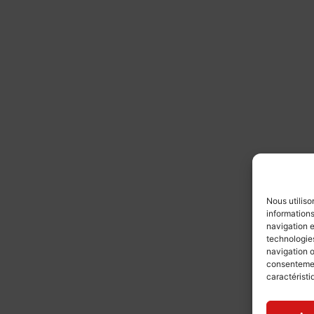
Nous utiliso
informations
navigation e
technologies
navigation o
consentement
caractéristi