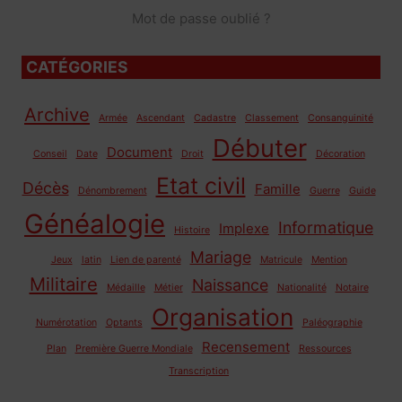
Mot de passe oublié ?
CATÉGORIES
Archive
Armée
Ascendant
Cadastre
Classement
Consanguinité
Débuter
Document
Conseil
Date
Droit
Décoration
Etat civil
Décès
Famille
Dénombrement
Guerre
Guide
Généalogie
Informatique
Implexe
Histoire
Mariage
Jeux
latin
Lien de parenté
Matricule
Mention
Militaire
Naissance
Médaille
Métier
Nationalité
Notaire
Organisation
Numérotation
Optants
Paléographie
Recensement
Plan
Première Guerre Mondiale
Ressources
Transcription