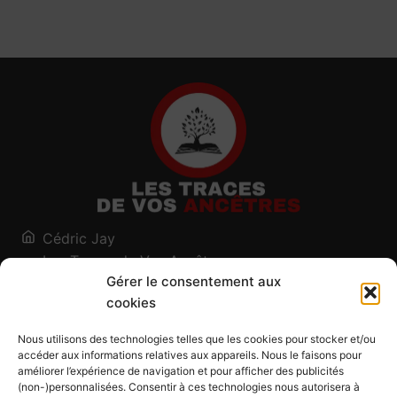
Cédric Jay
Les Traces de Vos Ancêtres
Gérer le consentement aux
120, chemin des Salines
cookies
73200 Albertville - Savoie
Qui suis-je ?
Nous utilisons des technologies telles que les cookies pour stocker et/ou
Blog
accéder aux informations relatives aux appareils. Nous le faisons pour
améliorer l’expérience de navigation et pour afficher des publicités
Outils généalogiques
(non-)personnalisées. Consentir à ces technologies nous autorisera à