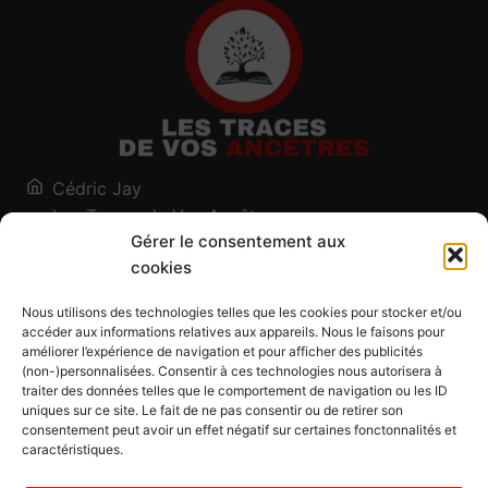
Cédric Jay
Les Traces de Vos Ancêtres
Gérer le consentement aux
120, chemin des Salines
cookies
73200 Albertville - Savoie
Qui suis-je ?
Nous utilisons des technologies telles que les cookies pour stocker et/ou
Blog
accéder aux informations relatives aux appareils. Nous le faisons pour
améliorer l’expérience de navigation et pour afficher des publicités
Outils généalogiques
(non-)personnalisées. Consentir à ces technologies nous autorisera à
Contact
traiter des données telles que le comportement de navigation ou les ID
uniques sur ce site. Le fait de ne pas consentir ou de retirer son
Plan du site
consentement peut avoir un effet négatif sur certaines fonctonnalités et
caractéristiques.
Mentions légales
Politique de confidentialité