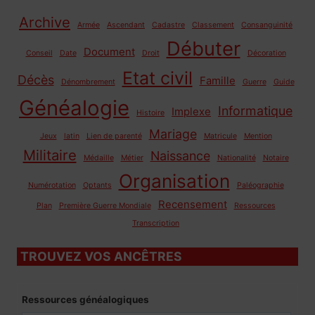
Archive
Armée
Ascendant
Cadastre
Classement
Consanguinité
Débuter
Document
Conseil
Date
Droit
Décoration
Etat civil
Décès
Famille
Dénombrement
Guerre
Guide
Généalogie
Informatique
Implexe
Histoire
Mariage
Jeux
latin
Lien de parenté
Matricule
Mention
Militaire
Naissance
Médaille
Métier
Nationalité
Notaire
Organisation
Numérotation
Optants
Paléographie
Recensement
Plan
Première Guerre Mondiale
Ressources
Transcription
TROUVEZ VOS ANCÊTRES
Ressources généalogiques