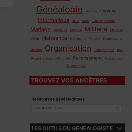
Généalogie
Implexe
Histoire
Informatique
Jeux
latin
Lien de parenté
Militaire
Mariage
Matricule
Mention
Médaille
Naissance
Métier
Nationalité
Notaire
Numérotation
Organisation
Optants
Paléographie
Plan
Recensement
Première Guerre Mondiale
Ressources
Transcription
TROUVEZ VOS ANCÊTRES
Ressources généalogiques
LES OUTILS DU GÉNÉALOGISTE