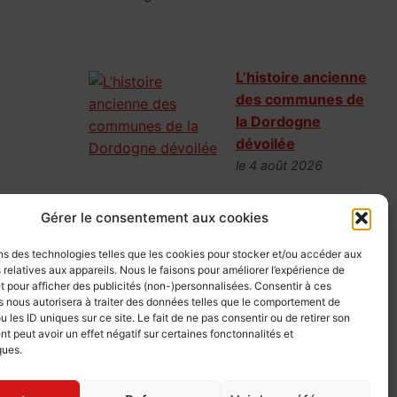
L’histoire ancienne
des communes de
la Dordogne
dévoilée
le 4 août 2026
Les Archives de la
Gérer le consentement aux cookies
Dordogne viennent de numériser
l’intégralité de leur sous-série 4E. Rôles de
ns des technologies telles que les cookies pour stocker et/ou accéder aux
taille, listes de corvéables et délibérations
 relatives aux appareils. Nous le faisons pour améliorer l’expérience de
t pour afficher des publicités (non-)personnalisées. Consentir à ces
d’Ancien Régime sont désormais
 nous autorisera à traiter des données telles que le comportement de
accessibles en ligne. Une mine d’or
u les ID uniques sur ce site. Le fait de ne pas consentir ou de retirer son
nominative pour retrouver le quotidien de
 peut avoir un effet négatif sur certaines fonctonnalités et
ques.
nos ancêtres périgourdins.