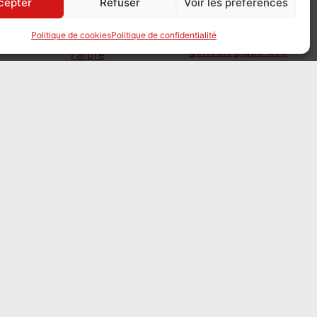
cepter
Refuser
Voir les préférences
GénéFoncier, l'arbre
Politique de cookies
Politique de confidentialité
généalogique des
parcelles
le 3 août 2026
GénéFoncier
propose aux
généalogistes de reconstituer l’histoire
d’une maison ou d’une parcelle, de ses
propriétaires successifs à ses divisions, en
reliant cartes, actes notariés, cadastre et
hypothèques. Un site foisonnant, un projet
jeune et participatif.
Mission famille : sur