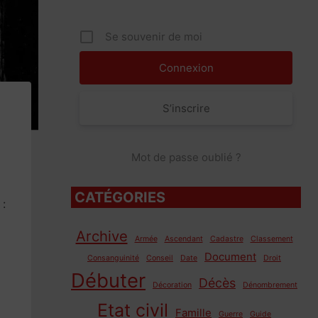
Se souvenir de moi
S’inscrire
Mot de passe oublié ?
CATÉGORIES
 :
Archive
Armée
Ascendant
Cadastre
Classement
Document
Consanguinité
Conseil
Date
Droit
Débuter
Décès
Décoration
Dénombrement
Etat civil
Famille
Guerre
Guide