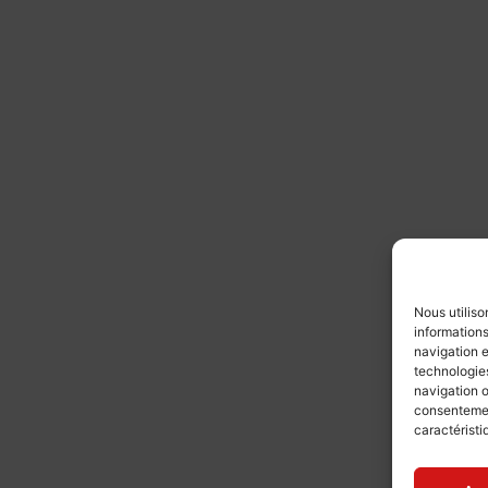
Nous utiliso
informations
navigation e
technologies
navigation o
consentement
caractéristi