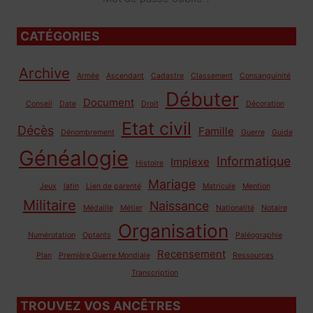
CATÉGORIES
Archive
Armée
Ascendant
Cadastre
Classement
Consanguinité
Débuter
Document
Conseil
Date
Droit
Décoration
Etat civil
Décès
Famille
Dénombrement
Guerre
Guide
Généalogie
Informatique
Implexe
Histoire
Mariage
Jeux
latin
Lien de parenté
Matricule
Mention
Militaire
Naissance
Médaille
Métier
Nationalité
Notaire
Organisation
Numérotation
Optants
Paléographie
Recensement
Plan
Première Guerre Mondiale
Ressources
Transcription
TROUVEZ VOS ANCÊTRES