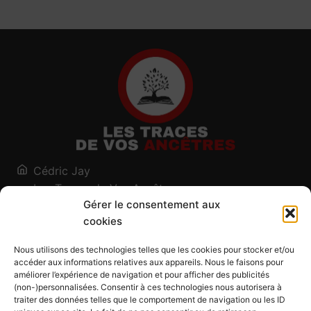
Cédric Jay
Les Traces de Vos Ancêtres
Gérer le consentement aux
120, chemin des Salines
cookies
73200 Albertville - Savoie
Qui suis-je ?
Nous utilisons des technologies telles que les cookies pour stocker et/ou
Blog
accéder aux informations relatives aux appareils. Nous le faisons pour
améliorer l’expérience de navigation et pour afficher des publicités
Outils généalogiques
(non-)personnalisées. Consentir à ces technologies nous autorisera à
Contact
traiter des données telles que le comportement de navigation ou les ID