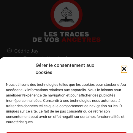
Cédric Jay
Les Traces de Vos Ancêtres
Gérer le consentement aux
120, chemin des Salines
cookies
73200 Albertville - Savoie
Qui suis-je ?
Nous utilisons des technologies telles que les cookies pour stocker et/ou
Blog
accéder aux informations relatives aux appareils. Nous le faisons pour
améliorer l’expérience de navigation et pour afficher des publicités
Outils généalogiques
(non-)personnalisées. Consentir à ces technologies nous autorisera à
Contact
traiter des données telles que le comportement de navigation ou les ID
uniques sur ce site. Le fait de ne pas consentir ou de retirer son
Plan du site
consentement peut avoir un effet négatif sur certaines fonctonnalités et
caractéristiques.
Mentions légales
Politique de confidentialité