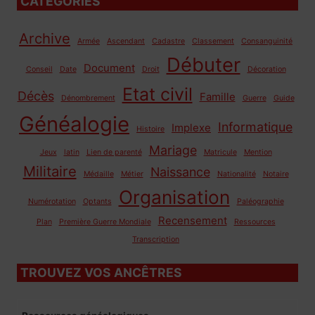
CATÉGORIES
Archive
Armée
Ascendant
Cadastre
Classement
Consanguinité
Débuter
Document
Conseil
Date
Droit
Décoration
Etat civil
Décès
Famille
Dénombrement
Guerre
Guide
Généalogie
Informatique
Implexe
Histoire
Mariage
Jeux
latin
Lien de parenté
Matricule
Mention
Militaire
Naissance
Médaille
Métier
Nationalité
Notaire
Organisation
Numérotation
Optants
Paléographie
Recensement
Plan
Première Guerre Mondiale
Ressources
Transcription
TROUVEZ VOS ANCÊTRES