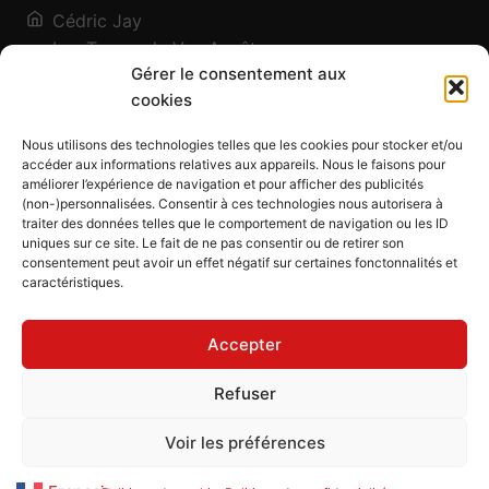
Cédric Jay
Les Traces de Vos Ancêtres
Gérer le consentement aux
120, chemin des Salines
cookies
73200 Albertville - Savoie
Qui suis-je ?
Nous utilisons des technologies telles que les cookies pour stocker et/ou
Blog
accéder aux informations relatives aux appareils. Nous le faisons pour
améliorer l’expérience de navigation et pour afficher des publicités
Outils généalogiques
(non-)personnalisées. Consentir à ces technologies nous autorisera à
Contact
traiter des données telles que le comportement de navigation ou les ID
uniques sur ce site. Le fait de ne pas consentir ou de retirer son
Plan du site
consentement peut avoir un effet négatif sur certaines fonctonnalités et
caractéristiques.
Mentions légales
Politique de confidentialité
Accepter
Politique de cookies (UE)
CGU
Refuser
CGV
Voir les préférences