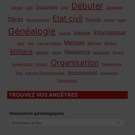
Débuter
Document
Conseil
Date
Droit
Décoration
Etat civil
Décès
Famille
Dénombrement
Guerre
Guide
Généalogie
Informatique
Implexe
Histoire
Mariage
Jeux
latin
Lien de parenté
Matricule
Mention
Militaire
Naissance
Médaille
Métier
Nationalité
Notaire
Organisation
Numérotation
Optants
Paléographie
Recensement
Plan
Première Guerre Mondiale
Ressources
Transcription
TROUVEZ VOS ANCÊTRES
Ressources généalogiques