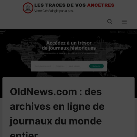
Passer
au
contenu
OldNews.com : des
archives en ligne de
journaux du monde
entier