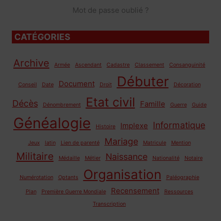
Mot de passe oublié ?
CATÉGORIES
Archive
Armée
Ascendant
Cadastre
Classement
Consanguinité
Débuter
Document
Conseil
Date
Droit
Décoration
Etat civil
Décès
Famille
Dénombrement
Guerre
Guide
Généalogie
Informatique
Implexe
Histoire
Mariage
Jeux
latin
Lien de parenté
Matricule
Mention
Militaire
Naissance
Médaille
Métier
Nationalité
Notaire
Organisation
Numérotation
Optants
Paléographie
Recensement
Plan
Première Guerre Mondiale
Ressources
Transcription