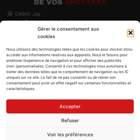
Cédric Jay
Les Traces de Vos Ancêtres
Gérer le consentement aux
120, chemin des Salines
cookies
73200 Albertville - Savoie
Qui suis-je ?
Nous utilisons des technologies telles que les cookies pour stocker et/ou
Blog
accéder aux informations relatives aux appareils. Nous le faisons pour
améliorer l’expérience de navigation et pour afficher des publicités
Outils généalogiques
(non-)personnalisées. Consentir à ces technologies nous autorisera à
Contact
traiter des données telles que le comportement de navigation ou les ID
uniques sur ce site. Le fait de ne pas consentir ou de retirer son
Plan du site
consentement peut avoir un effet négatif sur certaines fonctonnalités et
caractéristiques.
Mentions légales
Politique de confidentialité
Accepter
Politique de cookies (UE)
CGU
Refuser
CGV
Voir les préférences