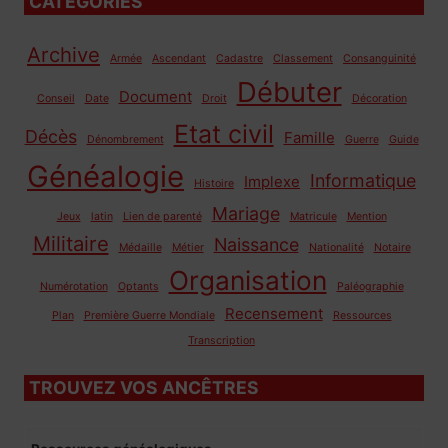
CATÉGORIES
Archive
Armée
Ascendant
Cadastre
Classement
Consanguinité
Débuter
Document
Conseil
Date
Droit
Décoration
Etat civil
Décès
Famille
Dénombrement
Guerre
Guide
Généalogie
Informatique
Implexe
Histoire
Mariage
Jeux
latin
Lien de parenté
Matricule
Mention
Militaire
Naissance
Médaille
Métier
Nationalité
Notaire
Organisation
Numérotation
Optants
Paléographie
Recensement
Plan
Première Guerre Mondiale
Ressources
Transcription
TROUVEZ VOS ANCÊTRES