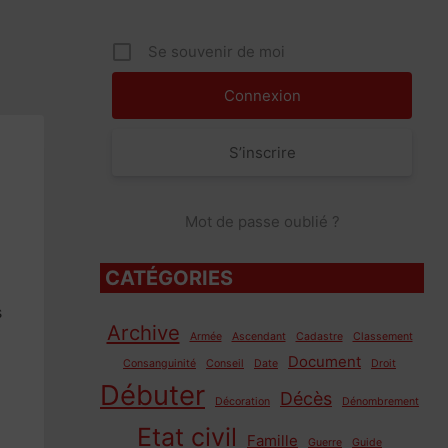
Se souvenir de moi
S’inscrire
Mot de passe oublié ?
CATÉGORIES
s
Archive
Armée
Ascendant
Cadastre
Classement
Document
Consanguinité
Conseil
Date
Droit
Débuter
Décès
Décoration
Dénombrement
Etat civil
Famille
Guerre
Guide