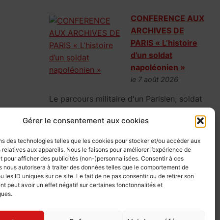
CONFERENCE AUX
ARCHIVES DE
PARIS « L’histoire
d’un soldat
napoléonien »
le 7 août 2026
Le parcours militaire d'un Parisien, soldat
napoléonien, parti la fleur au fusil en 1807,
Gérer le consentement aux cookies
mais vite rattrapé par la réalité de la
guerre.
ns des technologies telles que les cookies pour stocker et/ou accéder aux
 relatives aux appareils. Nous le faisons pour améliorer l’expérience de
t pour afficher des publicités (non-)personnalisées. Consentir à ces
 nous autorisera à traiter des données telles que le comportement de
u les ID uniques sur ce site. Le fait de ne pas consentir ou de retirer son
CONFERENCE AUX
 peut avoir un effet négatif sur certaines fonctonnalités et
ARCHIVES DE
ques.
PARIS « L’IA au
service de la