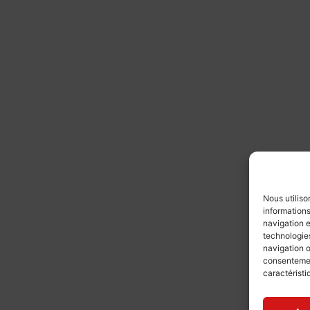
Nous utiliso
informations
navigation e
technologies
navigation o
consentement
caractéristi