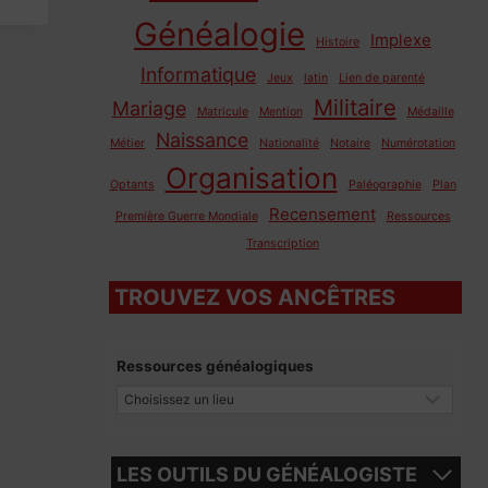
Généalogie
Implexe
Histoire
Informatique
Jeux
latin
Lien de parenté
Militaire
Mariage
Matricule
Mention
Médaille
Naissance
Métier
Nationalité
Notaire
Numérotation
Organisation
Optants
Paléographie
Plan
Recensement
Première Guerre Mondiale
Ressources
Transcription
TROUVEZ VOS ANCÊTRES
Ressources généalogiques
LES OUTILS DU GÉNÉALOGISTE