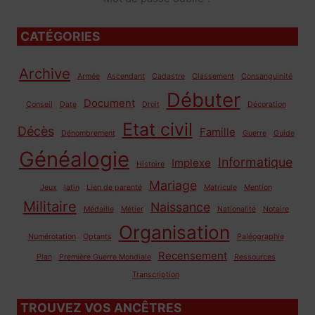
CATÉGORIES
Archive
Armée
Ascendant
Cadastre
Classement
Consanguinité
Débuter
Document
Conseil
Date
Droit
Décoration
Etat civil
Décès
Famille
Dénombrement
Guerre
Guide
Généalogie
Informatique
Implexe
Histoire
Mariage
Jeux
latin
Lien de parenté
Matricule
Mention
Militaire
Naissance
Médaille
Métier
Nationalité
Notaire
Organisation
Numérotation
Optants
Paléographie
Recensement
Plan
Première Guerre Mondiale
Ressources
Transcription
TROUVEZ VOS ANCÊTRES