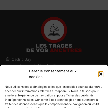
Cédric Jay
Les Traces de Vos Ancêtres
Gérer le consentement aux
120, chemin des Salines
cookies
73200 Albertville - Savoie
Qui suis-je ?
Nous utilisons des technologies telles que les cookies pour stocker et/ou
Blog
accéder aux informations relatives aux appareils. Nous le faisons pour
améliorer l’expérience de navigation et pour afficher des publicités
Outils généalogiques
(non-)personnalisées. Consentir à ces technologies nous autorisera à
Contact
traiter des données telles que le comportement de navigation ou les ID