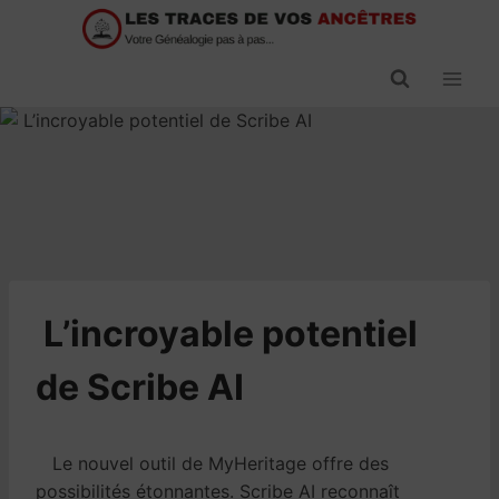
Passer
au
contenu
​L’incroyable potentiel
de Scribe AI
Le nouvel outil de MyHeritage offre des
possibilités étonnantes. Scribe AI reconnaît