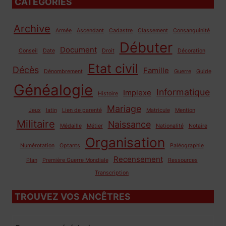
CATÉGORIES
Archive
Armée
Ascendant
Cadastre
Classement
Consanguinité
Débuter
Document
Conseil
Date
Droit
Décoration
Etat civil
Décès
Famille
Dénombrement
Guerre
Guide
Généalogie
Informatique
Implexe
Histoire
Mariage
Jeux
latin
Lien de parenté
Matricule
Mention
Militaire
Naissance
Médaille
Métier
Nationalité
Notaire
Organisation
Numérotation
Optants
Paléographie
Recensement
Plan
Première Guerre Mondiale
Ressources
Transcription
TROUVEZ VOS ANCÊTRES