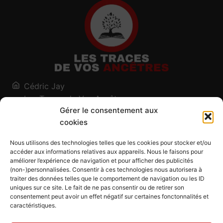
Cédric Jay
Les Traces de Vos Ancêtres
Gérer le consentement aux
120, chemin des Salines
cookies
73200 Albertville - Savoie
Qui suis-je ?
Nous utilisons des technologies telles que les cookies pour stocker et/ou
Blog
accéder aux informations relatives aux appareils. Nous le faisons pour
améliorer l’expérience de navigation et pour afficher des publicités
Outils généalogiques
(non-)personnalisées. Consentir à ces technologies nous autorisera à
Contact
traiter des données telles que le comportement de navigation ou les ID
uniques sur ce site. Le fait de ne pas consentir ou de retirer son
Plan du site
consentement peut avoir un effet négatif sur certaines fonctonnalités et
caractéristiques.
Mentions légales
Politique de confidentialité