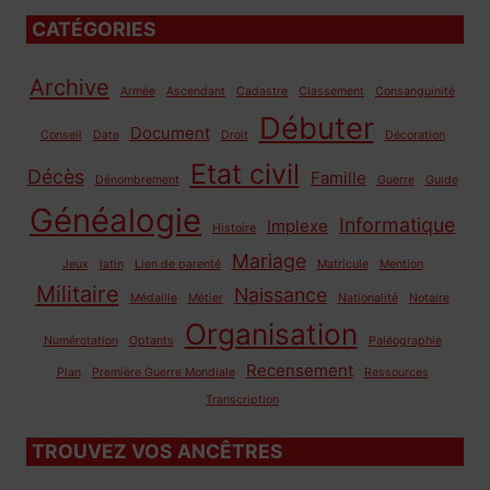
CATÉGORIES
Archive
Armée
Ascendant
Cadastre
Classement
Consanguinité
Débuter
Document
Conseil
Date
Droit
Décoration
Etat civil
Décès
Famille
Dénombrement
Guerre
Guide
Généalogie
Informatique
Implexe
Histoire
Mariage
Jeux
latin
Lien de parenté
Matricule
Mention
Militaire
Naissance
Médaille
Métier
Nationalité
Notaire
Organisation
Numérotation
Optants
Paléographie
Recensement
Plan
Première Guerre Mondiale
Ressources
Transcription
TROUVEZ VOS ANCÊTRES