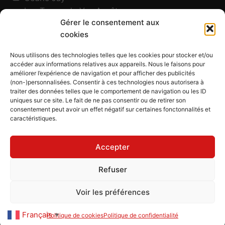
Les Traces de Vos Ancêtres
Gérer le consentement aux
120, chemin des Salines
cookies
73200 Albertville - Savoie
Qui suis-je ?
Nous utilisons des technologies telles que les cookies pour stocker et/ou
Blog
accéder aux informations relatives aux appareils. Nous le faisons pour
améliorer l’expérience de navigation et pour afficher des publicités
Outils généalogiques
(non-)personnalisées. Consentir à ces technologies nous autorisera à
Contact
traiter des données telles que le comportement de navigation ou les ID
uniques sur ce site. Le fait de ne pas consentir ou de retirer son
Plan du site
consentement peut avoir un effet négatif sur certaines fonctonnalités et
caractéristiques.
Mentions légales
Politique de confidentialité
Accepter
Politique de cookies (UE)
CGU
Refuser
CGV
Voir les préférences
Les Traces de Vos Ancêtres
© 2026
Français
Politique de cookies
Politique de confidentialité
▼