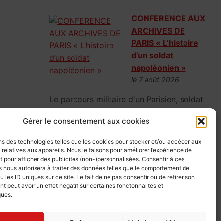
CONFERENCE AUX
ARCHIVES DE
PARIS « L’histoire
d’un soldat
napoléonien »
le 7 août 2026
Le parcours militaire d'un Parisien, soldat
napoléonien, parti la fleur au fusil en 1807,
Gérer le consentement aux cookies
mais vite rattrapé par la réalité de la
guerre.
ns des technologies telles que les cookies pour stocker et/ou accéder aux
 relatives aux appareils. Nous le faisons pour améliorer l’expérience de
t pour afficher des publicités (non-)personnalisées. Consentir à ces
 nous autorisera à traiter des données telles que le comportement de
u les ID uniques sur ce site. Le fait de ne pas consentir ou de retirer son
CONFERENCE AUX
 peut avoir un effet négatif sur certaines fonctonnalités et
ARCHIVES DE
ques.
PARIS « L’IA au
service de la