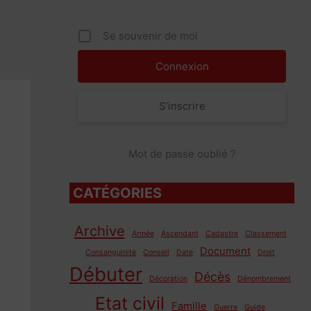
Se souvenir de moi
S’inscrire
Mot de passe oublié ?
CATÉGORIES
Archive
Armée
Ascendant
Cadastre
Classement
Document
Consanguinité
Conseil
Date
Droit
Débuter
Décès
Décoration
Dénombrement
Etat civil
Famille
Guerre
Guide