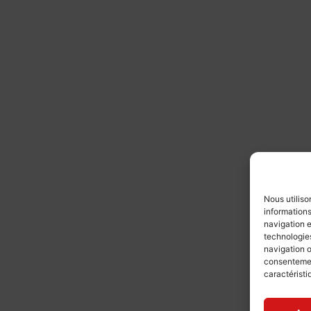
Nous utiliso
informations
navigation e
technologies
navigation o
consentement
caractéristi