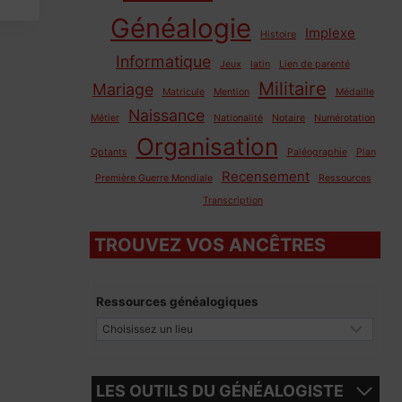
Généalogie
Implexe
Histoire
Informatique
Jeux
latin
Lien de parenté
Militaire
Mariage
Matricule
Mention
Médaille
Naissance
Métier
Nationalité
Notaire
Numérotation
Organisation
Optants
Paléographie
Plan
Recensement
Première Guerre Mondiale
Ressources
Transcription
TROUVEZ VOS ANCÊTRES
Ressources généalogiques
LES OUTILS DU GÉNÉALOGISTE