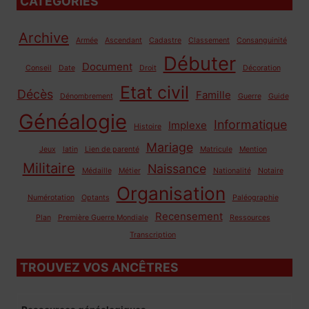
CATÉGORIES
Archive
Armée
Ascendant
Cadastre
Classement
Consanguinité
Débuter
Document
Conseil
Date
Droit
Décoration
Etat civil
Décès
Famille
Dénombrement
Guerre
Guide
Généalogie
Informatique
Implexe
Histoire
Mariage
Jeux
latin
Lien de parenté
Matricule
Mention
Militaire
Naissance
Médaille
Métier
Nationalité
Notaire
Organisation
Numérotation
Optants
Paléographie
Recensement
Plan
Première Guerre Mondiale
Ressources
Transcription
TROUVEZ VOS ANCÊTRES