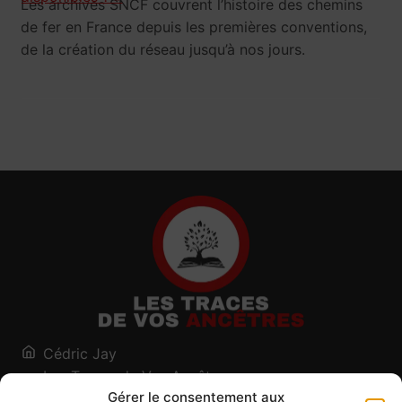
Les archives SNCF couvrent l’histoire des chemins
de fer en France depuis les premières conventions,
de la création du réseau jusqu’à nos jours.
Cédric Jay
Les Traces de Vos Ancêtres
Gérer le consentement aux
120, chemin des Salines