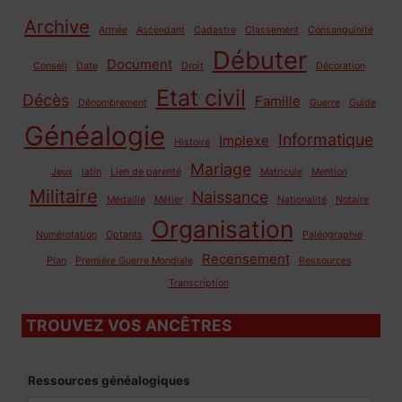
Archive
Armée
Ascendant
Cadastre
Classement
Consanguinité
Débuter
Document
Conseil
Date
Droit
Décoration
Etat civil
Décès
Famille
Dénombrement
Guerre
Guide
Généalogie
Informatique
Implexe
Histoire
Mariage
Jeux
latin
Lien de parenté
Matricule
Mention
Militaire
Naissance
Médaille
Métier
Nationalité
Notaire
Organisation
Numérotation
Optants
Paléographie
Recensement
Plan
Première Guerre Mondiale
Ressources
Transcription
TROUVEZ VOS ANCÊTRES
Ressources généalogiques