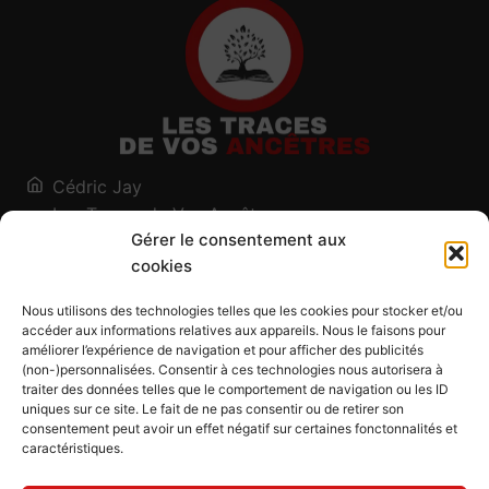
Cédric Jay
Les Traces de Vos Ancêtres
Gérer le consentement aux
120, chemin des Salines
cookies
73200 Albertville - Savoie
Qui suis-je ?
Nous utilisons des technologies telles que les cookies pour stocker et/ou
Blog
accéder aux informations relatives aux appareils. Nous le faisons pour
améliorer l’expérience de navigation et pour afficher des publicités
Outils généalogiques
(non-)personnalisées. Consentir à ces technologies nous autorisera à
Contact
traiter des données telles que le comportement de navigation ou les ID
uniques sur ce site. Le fait de ne pas consentir ou de retirer son
Plan du site
consentement peut avoir un effet négatif sur certaines fonctonnalités et
caractéristiques.
Mentions légales
Politique de confidentialité