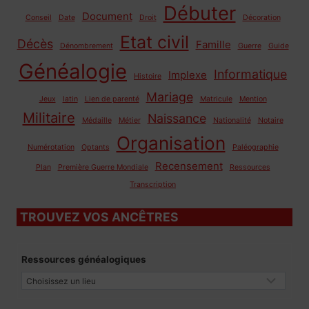
Débuter
Document
Conseil
Date
Droit
Décoration
Etat civil
Décès
Famille
Dénombrement
Guerre
Guide
Généalogie
Informatique
Implexe
Histoire
Mariage
Jeux
latin
Lien de parenté
Matricule
Mention
Militaire
Naissance
Médaille
Métier
Nationalité
Notaire
Organisation
Numérotation
Optants
Paléographie
Recensement
Plan
Première Guerre Mondiale
Ressources
Transcription
TROUVEZ VOS ANCÊTRES
Ressources généalogiques