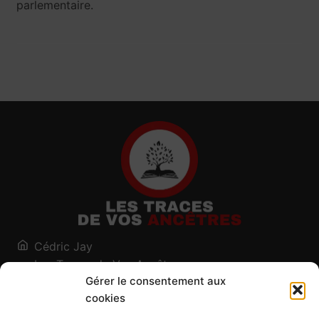
parlementaire.
Cédric Jay
Les Traces de Vos Ancêtres
Gérer le consentement aux
120, chemin des Salines
cookies
73200 Albertville - Savoie
Qui suis-je ?