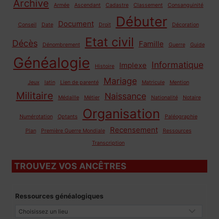
Archive
Armée
Ascendant
Cadastre
Classement
Consanguinité
Débuter
Document
Conseil
Date
Droit
Décoration
Etat civil
Décès
Famille
Dénombrement
Guerre
Guide
Généalogie
Informatique
Implexe
Histoire
Mariage
Jeux
latin
Lien de parenté
Matricule
Mention
Militaire
Naissance
Médaille
Métier
Nationalité
Notaire
Organisation
Numérotation
Optants
Paléographie
Recensement
Plan
Première Guerre Mondiale
Ressources
Transcription
TROUVEZ VOS ANCÊTRES
Ressources généalogiques