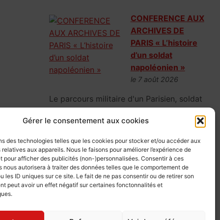
CONFERENCE AUX
ARCHIVES DE
PARIS « L’histoire
d’un soldat
napoléonien »
le 7 août 2026
Le parcours militaire d'un Parisien, soldat
napoléonien, parti la fleur au fusil en 1807,
Gérer le consentement aux cookies
mais vite rattrapé par la réalité de la
guerre.
ns des technologies telles que les cookies pour stocker et/ou accéder aux
 relatives aux appareils. Nous le faisons pour améliorer l’expérience de
t pour afficher des publicités (non-)personnalisées. Consentir à ces
 nous autorisera à traiter des données telles que le comportement de
u les ID uniques sur ce site. Le fait de ne pas consentir ou de retirer son
CONFERENCE AUX
 peut avoir un effet négatif sur certaines fonctonnalités et
ARCHIVES DE
ques.
PARIS « L’IA au
service de la