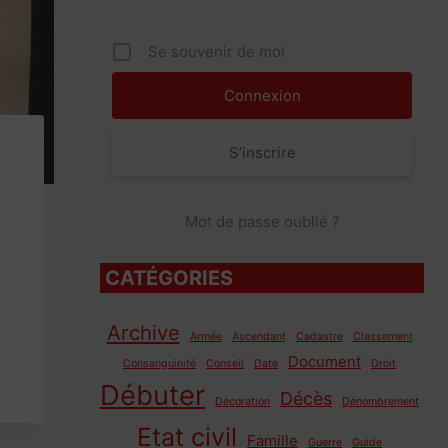
Se souvenir de moi
S’inscrire
Mot de passe oublié ?
CATÉGORIES
Archive
Armée
Ascendant
Cadastre
Classement
Document
Consanguinité
Conseil
Date
Droit
Débuter
Décès
Décoration
Dénombrement
Etat civil
Famille
Guerre
Guide