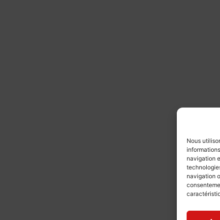
Nous utiliso
informations
navigation e
technologies
navigation o
consentement
caractéristi