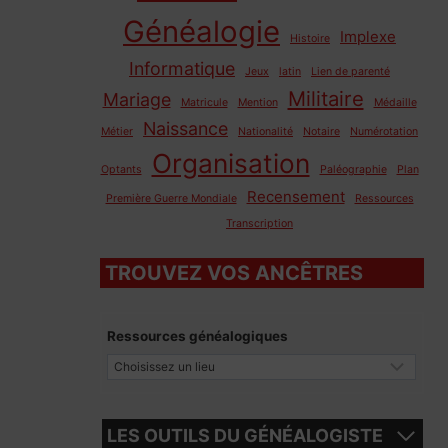
Généalogie
Implexe
Histoire
Informatique
Jeux
latin
Lien de parenté
Militaire
Mariage
Matricule
Mention
Médaille
Naissance
Métier
Nationalité
Notaire
Numérotation
Organisation
Optants
Paléographie
Plan
Recensement
Première Guerre Mondiale
Ressources
Transcription
TROUVEZ VOS ANCÊTRES
Ressources généalogiques
LES OUTILS DU GÉNÉALOGISTE