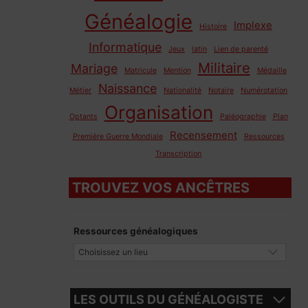
Généalogie
Implexe
Histoire
Informatique
Jeux
latin
Lien de parenté
Militaire
Mariage
Matricule
Mention
Médaille
Naissance
Métier
Nationalité
Notaire
Numérotation
Organisation
Optants
Paléographie
Plan
Recensement
Première Guerre Mondiale
Ressources
Transcription
TROUVEZ VOS ANCÊTRES
Ressources généalogiques
LES OUTILS DU GÉNÉALOGISTE