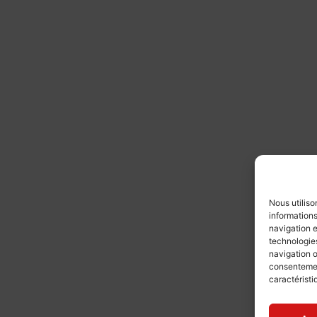
Nous utiliso
informations
navigation e
technologies
navigation o
consentement
caractéristi