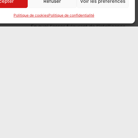
cepter
Refuser
Voir les préférences
généalogie »
le 7 août 2026
Politique de cookies
Politique de confidentialité
En quoi l'essor fulgurant de l'intelligence
artificielle bouleverse-t-il la pratique de la
généalogie ? Quelles sont les promesses
et les limites de l'IA ?
CONFERENCE AUX
ARCHIVES DE
PARIS « Enquêtes
généalogiques,
secrets et vies
dévoilées »
le 7 août 2026
Dans cette conférence, Tony Neulat