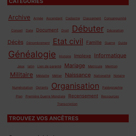
CATÉGORIES
Archive
Armée
Ascendant
Cadastre
Classement
Consanguinité
Débuter
Document
Conseil
Date
Droit
Décoration
Etat civil
Décès
Famille
Dénombrement
Guerre
Guide
Généalogie
Informatique
Implexe
Histoire
Mariage
Jeux
latin
Lien de parenté
Matricule
Mention
Militaire
Naissance
Médaille
Métier
Nationalité
Notaire
Organisation
Numérotation
Optants
Paléographie
Recensement
Plan
Première Guerre Mondiale
Ressources
Transcription
TROUVEZ VOS ANCÊTRES