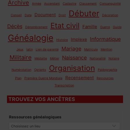
Archive
Armée
Ascendant
Cadastre
Classement
Consanguinité
Débuter
Document
Conseil
Date
Droit
Décoration
Etat civil
Décès
Famille
Dénombrement
Guerre
Guide
Généalogie
Informatique
Implexe
Histoire
Mariage
Jeux
latin
Lien de parenté
Matricule
Mention
Militaire
Naissance
Médaille
Métier
Nationalité
Notaire
Organisation
Numérotation
Optants
Paléographie
Recensement
Plan
Première Guerre Mondiale
Ressources
Transcription
TROUVEZ VOS ANCÊTRES
Ressources généalogiques