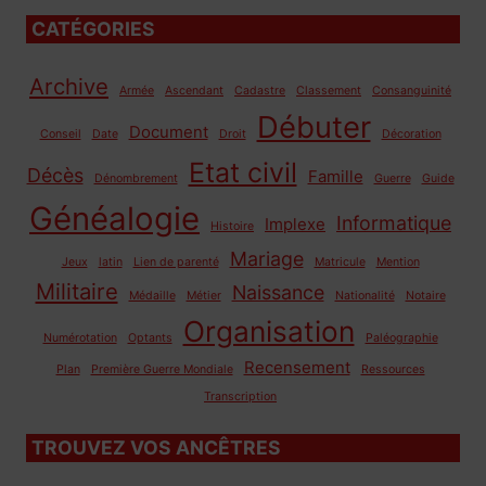
CATÉGORIES
Archive
Armée
Ascendant
Cadastre
Classement
Consanguinité
Débuter
Document
Conseil
Date
Droit
Décoration
Etat civil
Décès
Famille
Dénombrement
Guerre
Guide
Généalogie
Informatique
Implexe
Histoire
Mariage
Jeux
latin
Lien de parenté
Matricule
Mention
Militaire
Naissance
Médaille
Métier
Nationalité
Notaire
Organisation
Numérotation
Optants
Paléographie
Recensement
Plan
Première Guerre Mondiale
Ressources
Transcription
TROUVEZ VOS ANCÊTRES