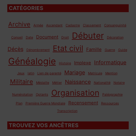
CATÉGORIES
Archive
Armée
Ascendant
Cadastre
Classement
Consanguinité
Débuter
Document
Conseil
Date
Droit
Décoration
Etat civil
Décès
Famille
Dénombrement
Guerre
Guide
Généalogie
Informatique
Implexe
Histoire
Mariage
Jeux
latin
Lien de parenté
Matricule
Mention
Militaire
Naissance
Médaille
Métier
Nationalité
Notaire
Organisation
Numérotation
Optants
Paléographie
Recensement
Plan
Première Guerre Mondiale
Ressources
Transcription
TROUVEZ VOS ANCÊTRES