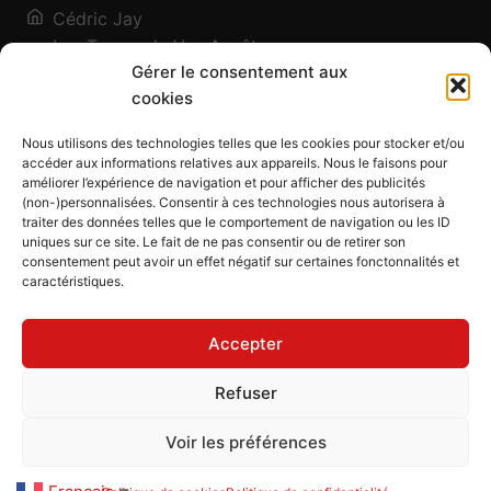
Cédric Jay
Les Traces de Vos Ancêtres
Gérer le consentement aux
120, chemin des Salines
cookies
73200 Albertville - Savoie
Qui suis-je ?
Nous utilisons des technologies telles que les cookies pour stocker et/ou
Blog
accéder aux informations relatives aux appareils. Nous le faisons pour
améliorer l’expérience de navigation et pour afficher des publicités
Outils généalogiques
(non-)personnalisées. Consentir à ces technologies nous autorisera à
Contact
traiter des données telles que le comportement de navigation ou les ID
uniques sur ce site. Le fait de ne pas consentir ou de retirer son
Plan du site
consentement peut avoir un effet négatif sur certaines fonctonnalités et
caractéristiques.
Mentions légales
Politique de confidentialité
Accepter
Politique de cookies (UE)
CGU
Refuser
CGV
Voir les préférences
Les Traces de Vos Ancêtres
© 2026