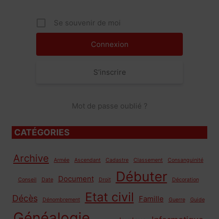
Se souvenir de moi
S’inscrire
Mot de passe oublié ?
CATÉGORIES
Archive
Armée
Ascendant
Cadastre
Classement
Consanguinité
Débuter
Document
Conseil
Date
Droit
Décoration
Etat civil
Décès
Famille
Dénombrement
Guerre
Guide
Généalogie