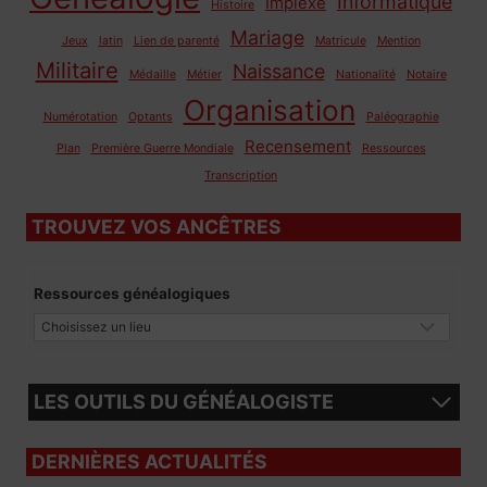
Informatique
Implexe
Histoire
Mariage
Jeux
latin
Lien de parenté
Matricule
Mention
Militaire
Naissance
Médaille
Métier
Nationalité
Notaire
Organisation
Numérotation
Optants
Paléographie
Recensement
Plan
Première Guerre Mondiale
Ressources
Transcription
TROUVEZ VOS ANCÊTRES
Ressources généalogiques
LES OUTILS DU GÉNÉALOGISTE
DERNIÈRES ACTUALITÉS