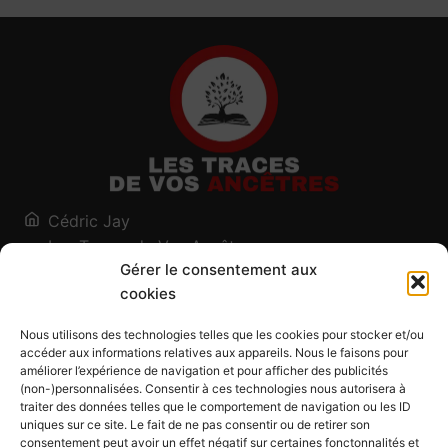
Cédric Jay
Les Traces de Vos Ancêtres
Gérer le consentement aux
120, chemin des Salines
cookies
73200 Albertville - Savoie
Qui suis-je ?
Nous utilisons des technologies telles que les cookies pour stocker et/ou
Blog
accéder aux informations relatives aux appareils. Nous le faisons pour
améliorer l’expérience de navigation et pour afficher des publicités
Outils généalogiques
(non-)personnalisées. Consentir à ces technologies nous autorisera à
Contact
traiter des données telles que le comportement de navigation ou les ID
uniques sur ce site. Le fait de ne pas consentir ou de retirer son
Plan du site
consentement peut avoir un effet négatif sur certaines fonctonnalités et