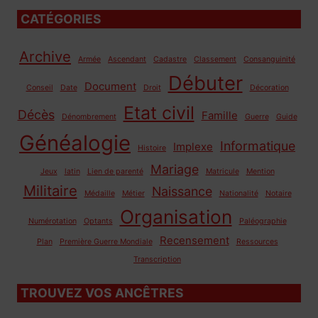
CATÉGORIES
Archive
Armée
Ascendant
Cadastre
Classement
Consanguinité
Débuter
Document
Conseil
Date
Droit
Décoration
Etat civil
Décès
Famille
Dénombrement
Guerre
Guide
Généalogie
Informatique
Implexe
Histoire
Mariage
Jeux
latin
Lien de parenté
Matricule
Mention
Militaire
Naissance
Médaille
Métier
Nationalité
Notaire
Organisation
Numérotation
Optants
Paléographie
Recensement
Plan
Première Guerre Mondiale
Ressources
Transcription
TROUVEZ VOS ANCÊTRES