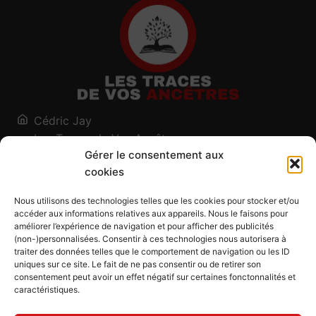
Cédric Jay
Les Traces de Vos Ancêtres
Gérer le consentement aux
120, chemin des Salines
cookies
73200 Albertville - Savoie
Qui suis-je ?
Nous utilisons des technologies telles que les cookies pour stocker et/ou
Blog
accéder aux informations relatives aux appareils. Nous le faisons pour
améliorer l’expérience de navigation et pour afficher des publicités
Outils généalogiques
(non-)personnalisées. Consentir à ces technologies nous autorisera à
Contact
traiter des données telles que le comportement de navigation ou les ID
uniques sur ce site. Le fait de ne pas consentir ou de retirer son
Plan du site
consentement peut avoir un effet négatif sur certaines fonctonnalités et
caractéristiques.
Mentions légales
Politique de confidentialité