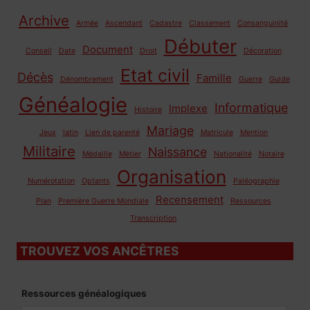
Archive
Armée
Ascendant
Cadastre
Classement
Consanguinité
Débuter
Document
Conseil
Date
Droit
Décoration
Etat civil
Décès
Famille
Dénombrement
Guerre
Guide
Généalogie
Informatique
Implexe
Histoire
Mariage
Jeux
latin
Lien de parenté
Matricule
Mention
Militaire
Naissance
Médaille
Métier
Nationalité
Notaire
Organisation
Numérotation
Optants
Paléographie
Recensement
Plan
Première Guerre Mondiale
Ressources
Transcription
TROUVEZ VOS ANCÊTRES
Ressources généalogiques