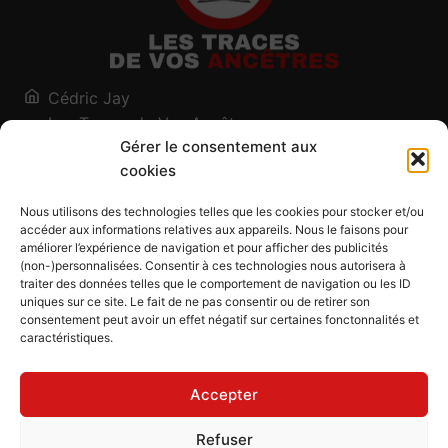
Cédric Jay
Les Traces de Vos Ancêtres
Gérer le consentement aux
120, chemin des Salines
cookies
73200 Albertville - Savoie
Qui suis-je ?
Nous utilisons des technologies telles que les cookies pour stocker et/ou
Blog
accéder aux informations relatives aux appareils. Nous le faisons pour
améliorer l’expérience de navigation et pour afficher des publicités
Outils généalogiques
(non-)personnalisées. Consentir à ces technologies nous autorisera à
Contact
traiter des données telles que le comportement de navigation ou les ID
uniques sur ce site. Le fait de ne pas consentir ou de retirer son
Plan du site
consentement peut avoir un effet négatif sur certaines fonctonnalités et
caractéristiques.
Mentions légales
Politique de confidentialité
Accepter
Politique de cookies (UE)
CGU
Refuser