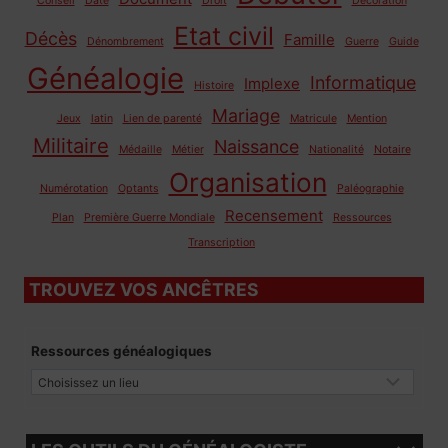
Conseil
Date
Droit
Décoration
Etat civil
Décès
Famille
Dénombrement
Guerre
Guide
Généalogie
Informatique
Implexe
Histoire
Mariage
Jeux
latin
Lien de parenté
Matricule
Mention
Militaire
Naissance
Médaille
Métier
Nationalité
Notaire
Organisation
Numérotation
Optants
Paléographie
Recensement
Plan
Première Guerre Mondiale
Ressources
Transcription
TROUVEZ VOS ANCÊTRES
Ressources généalogiques